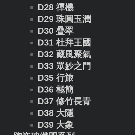
D28 禪機
D29 珠圓玉潤
D30 疊翠
D31 杜拜王國
D32 藏風聚氣
D33 眾妙之門
D35 行旅
D36 極簡
D37 修竹長青
D38 大隱
D39 大象