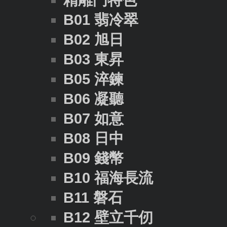
精雕門特色
B01 翡冷翠
B02 旭日
B03 東昇
B05 淬鍊
B06 凝聽
B07 如意
B08 日中
B09 錢幣
B10 福海長流
B11 磐石
B12 壁立千仞