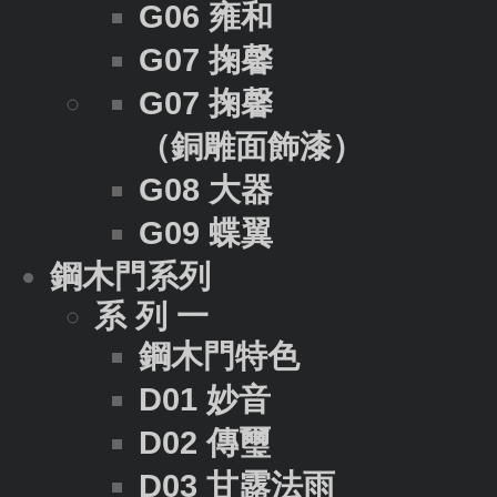
G06 雍和
G07 掬馨
G07 掬馨
（銅雕面飾漆）
G08 大器
G09 蝶翼
鋼木門系列
系 列 一
鋼木門特色
D01 妙音
D02 傳璽
D03 甘露法雨