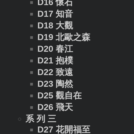
D16 懷石
D17 知音
D18 大觀
D19 北歐之森
D20 春江
D21 抱樸
D22 致遠
D23 陶然
D25 觀自在
D26 飛天
系 列 三
D27 花開福至