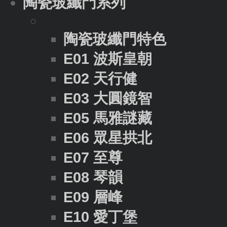
陶瓷玻纖門系列
陶瓷玻纖門特色
E01 波斯皇朝
E02 天行健
E03 大圓鏡智
E05 馬雅謎藏
E06 眾星拱北
E07 至尊
E08 琴韻
E09 層峰
E10 愛丁堡