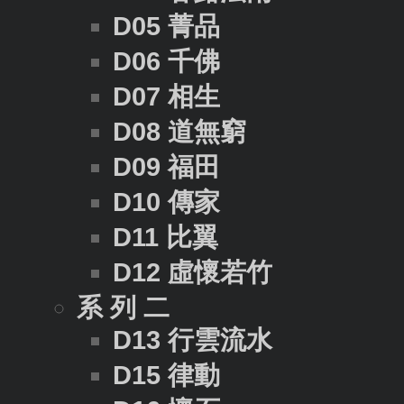
D05 菁品
D06 千佛
D07 相生
D08 道無窮
D09 福田
D10 傳家
D11 比翼
D12 虛懷若竹
系 列 二
D13 行雲流水
D15 律動