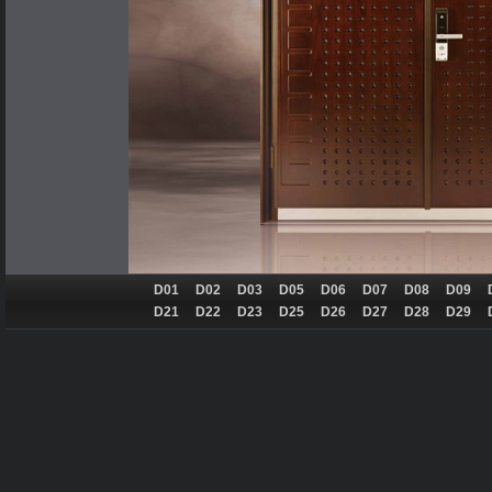
D01
D02
D03
D05
D06
D07
D08
D09
D21
D22
D23
D25
D26
D27
D28
D29