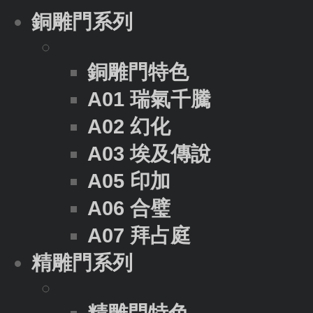
銅雕門系列
銅雕門特色
A01 瑞氣千騰
A02 幻化
A03 埃及傳說
A05 印加
A06 合璧
A07 拜占庭
精雕門系列