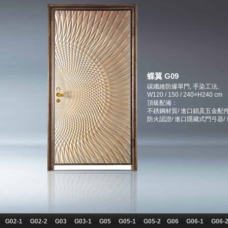
蝶翼 G09
碳纖維防爆單門, 手染工法,
W120 / 150 / 240×H240 cm
頂級配備：
不銹鋼材質/ 進口鎖及五金配件
防火認證/ 進口隱藏式門弓器/
G02-1
G02-2
G03
G03-1
G05
G05-1
G05-2
G06
G06-1
G06-