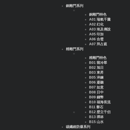
銅雕門系列
銅雕門特色
A01 瑞氣千騰
A02 幻化
A03 埃及傳說
A05 印加
A06 合璧
A07 拜占庭
精雕門系列
精雕門特色
B01 翡冷翠
B02 旭日
B03 東昇
B05 淬鍊
B06 凝聽
B07 如意
B08 日中
B09 錢幣
B10 福海長流
B11 磐石
B12 壁立千仞
B13 禪林
B15 山水
碳纖維防爆系列