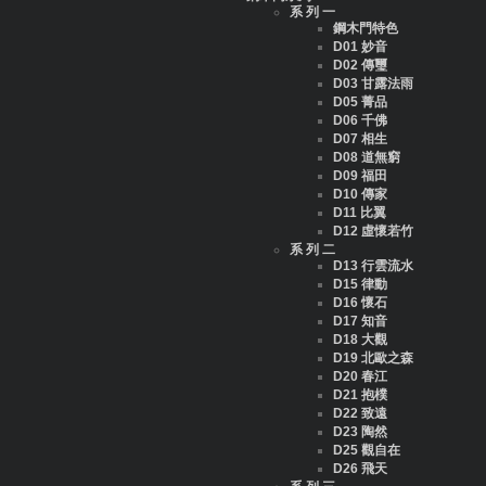
系 列 一
鋼木門特色
D01 妙音
D02 傳璽
D03 甘露法雨
D05 菁品
D06 千佛
D07 相生
D08 道無窮
D09 福田
D10 傳家
D11 比翼
D12 虛懷若竹
系 列 二
D13 行雲流水
D15 律動
D16 懷石
D17 知音
D18 大觀
D19 北歐之森
D20 春江
D21 抱樸
D22 致遠
D23 陶然
D25 觀自在
D26 飛天