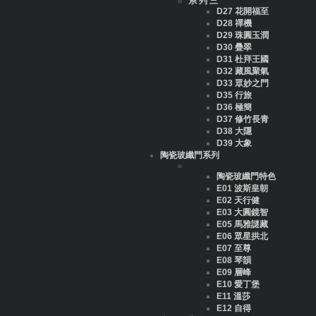
系 列 三
D27 花開福至
D28 禪機
D29 珠圓玉潤
D30 疊翠
D31 杜拜王國
D32 藏風聚氣
D33 眾妙之門
D35 行旅
D36 極簡
D37 修竹長青
D38 大隱
D39 大象
陶瓷玻纖門系列
陶瓷玻纖門特色
E01 波斯皇朝
E02 天行健
E03 大圓鏡智
E05 馬雅謎藏
E06 眾星拱北
E07 至尊
E08 琴韻
E09 層峰
E10 愛丁堡
E11 溫莎
E12 自得