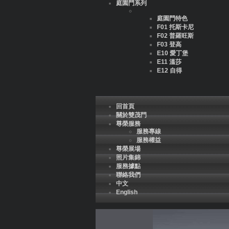
庭園門系列
庭園門特色
F01 托斯卡尼
F02 普羅旺斯
F03 登高
E10 愛丁堡
E11 溫莎
E12 自得
回首頁
關於雙茂門
尊榮服務
服務專線
服務權益
尊榮展場
照片集錦
服務據點
聯絡我們
中文
English