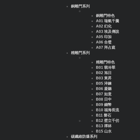
銅雕門系列
銅雕門特色
A01 瑞氣千騰
A02 幻化
A03 埃及傳說
A05 印加
A06 合璧
A07 拜占庭
精雕門系列
精雕門特色
B01 翡冷翠
B02 旭日
B03 東昇
B05 淬鍊
B06 凝聽
B07 如意
B08 日中
B09 錢幣
B10 福海長流
B11 磐石
B12 壁立千仞
B13 禪林
B15 山水
碳纖維防爆系列