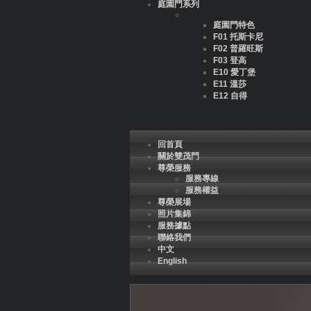
庭園門系列
庭園門特色
F01 托斯卡尼
F02 普羅旺斯
F03 登高
E10 愛丁堡
E11 溫莎
E12 自得
回首頁
關於雙茂門
尊榮服務
服務專線
服務權益
尊榮展場
照片集錦
服務據點
聯絡我們
中文
English