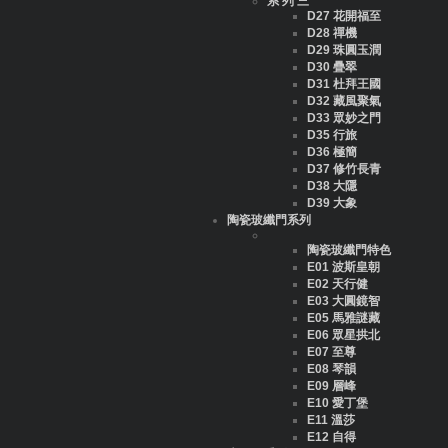
系 列 三
D27 花開福至
D28 禪機
D29 珠圓玉潤
D30 疊翠
D31 杜拜王國
D32 藏風聚氣
D33 眾妙之門
D35 行旅
D36 極簡
D37 修竹長青
D38 大隱
D39 大象
陶瓷玻纖門系列
陶瓷玻纖門特色
E01 波斯皇朝
E02 天行健
E03 大圓鏡智
E05 馬雅謎藏
E06 眾星拱北
E07 至尊
E08 琴韻
E09 層峰
E10 愛丁堡
E11 溫莎
E12 自得