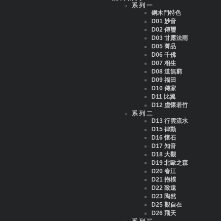
系 列 一
鋼木門特色
D01 妙音
D02 傳璽
D03 甘露法雨
D05 菁品
D06 千佛
D07 相生
D08 道無窮
D09 福田
D10 傳家
D11 比翼
D12 虛懷若竹
系 列 二
D13 行雲流水
D15 律動
D16 懷石
D17 知音
D18 大觀
D19 北歐之森
D20 春江
D21 抱樸
D22 致遠
D23 陶然
D25 觀自在
D26 飛天