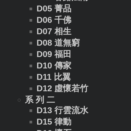
D05 菁品
D06 千佛
D07 相生
D08 道無窮
D09 福田
D10 傳家
D11 比翼
D12 虛懷若竹
系 列 二
D13 行雲流水
D15 律動