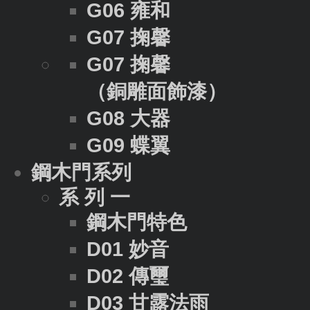
G06 雍和
G07 掬馨
G07 掬馨
（銅雕面飾漆）
G08 大器
G09 蝶翼
鋼木門系列
系 列 一
鋼木門特色
D01 妙音
D02 傳璽
D03 甘露法雨