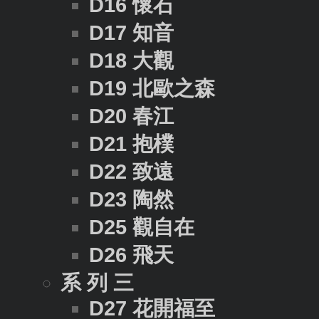
D16 懷石
D17 知音
D18 大觀
D19 北歐之森
D20 春江
D21 抱樸
D22 致遠
D23 陶然
D25 觀自在
D26 飛天
系 列 三
D27 花開福至