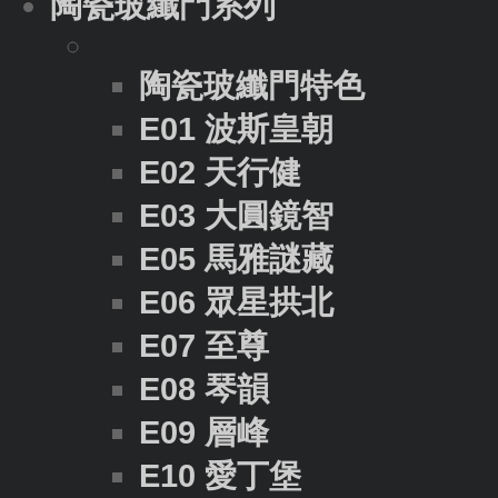
陶瓷玻纖門系列
陶瓷玻纖門特色
E01 波斯皇朝
E02 天行健
E03 大圓鏡智
E05 馬雅謎藏
E06 眾星拱北
E07 至尊
E08 琴韻
E09 層峰
E10 愛丁堡