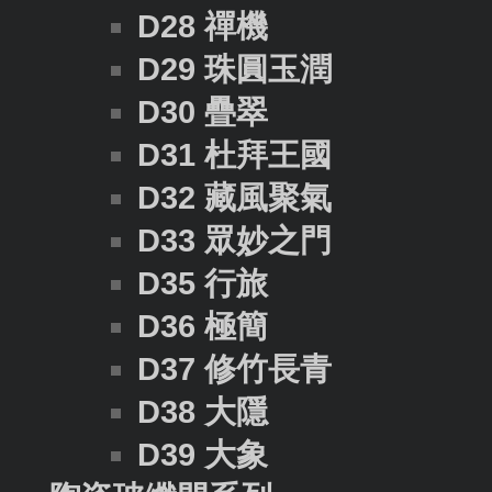
D28 禪機
D29 珠圓玉潤
D30 疊翠
D31 杜拜王國
D32 藏風聚氣
D33 眾妙之門
D35 行旅
D36 極簡
D37 修竹長青
D38 大隱
D39 大象