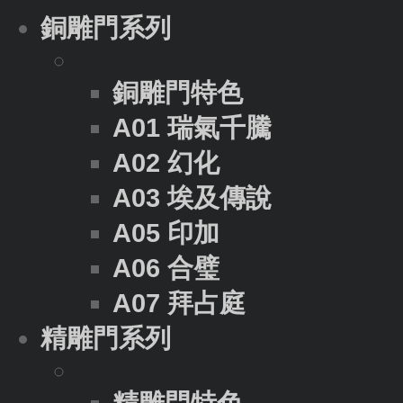
銅雕門系列
銅雕門特色
A01 瑞氣千騰
A02 幻化
A03 埃及傳說
A05 印加
A06 合璧
A07 拜占庭
精雕門系列