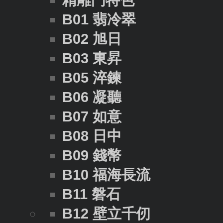
精雕門特色
B01 翡冷翠
B02 旭日
B03 東昇
B05 淬鍊
B06 凝聽
B07 如意
B08 日中
B09 錢幣
B10 福海長流
B11 磐石
B12 壁立千仞